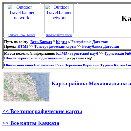
Ка
Outdoor Travel banner
Outdoor Travel banner
Путь по сайту:
Весь Кавказ
//
Карты
//
Республика Дагестан
Проект
КТМЗ
>>
Топографические карты
>>
Республика Дагестан
Масса полезной информации:
КТМЗ - туристский клуб
>>
Туристская би
Школа туристской подготовки
-набор круглый год!
Общие описания
Библиотека
Реки
Перевалы
Вершины
Туризм
Карты
Го
Карта района Махачкалы на 
<< Все топографические карты
<< Все карты Кавказа