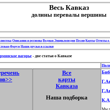
Весь Кавказ
долины перевалы вершины
блиотека
Описания и регионы
Водная Энциклопедия
Песни
Карты
Отчеты о
стевая-Форум
Наши друзья и ссылки
рмянское нагорье
- две статьи о Кавказе
Полн
речень
Все
Биб
ов>>
карты
Г.А
Кавказа
Г.А
Наша подборка
К.А
Мы п