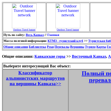
Outdoor Travel banner
Outdoor Travel banner
Путь по сайту:
Весь Кавказ
//
Главная
Масса полезной информации:
КТМЗ - туристский клуб
>>
Туристская би
Общие описания
Библиотека
Реки
Перевалы
Вершины
Туризм
Карты
Го
Общие описания:
Кавказские горы
>>
Восточный Кавказ
,
А
Выберите интересующий Вас объект:
Классификатор
Полный пе
альпинистских маршрутов
перевал
на вершины Кавказа>>