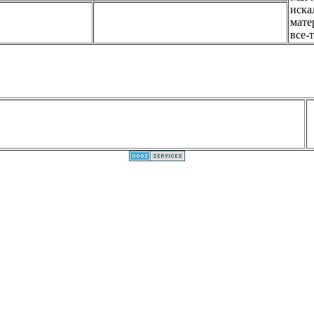
иска
мате
все-